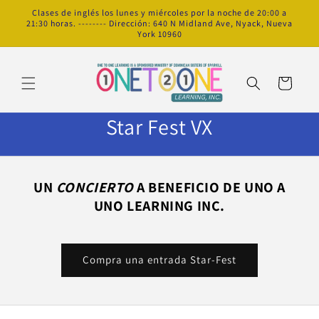
Ir
Clases de inglés los lunes y miércoles por la noche de 20:00 a
directamente
21:30 horas. -------- Dirección: 640 N Midland Ave, Nyack, Nueva
al contenido
York 10960
Carrito
Star Fest VX
UN
CONCIERTO
A BENEFICIO DE UNO A
UNO LEARNING INC.
Compra una entrada Star-Fest
Colección destacada